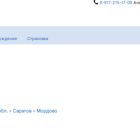
8-917-215-17-08
Але
уждение
Страховка
обл.
»
Саратов
»
Мордово