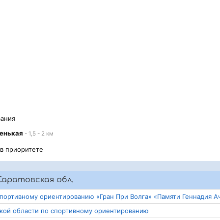
вания
ленькая
- 1,5 - 2 км
 в приоритете
аратовская обл.
портивному ориентированию «Гран При Волга» «Памяти Геннадия А
ской области по спортивному ориентированию