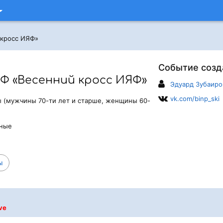
 кросс ИЯФ»
Событие созд
 «Весенний кросс ИЯФ»
Эдуард Зубаиро
vk.com/binp_ski
ы (мужчины 70-ти лет и старше, женщины 60-
ьные
ы
ve