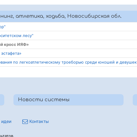
нинг, атлетика, ходьба, Новосибирская обл.
ор"
рситетском лесу"
ий кросс ИЯФ»
 эстафета»
ования по легкоатлетическому троеборью среди юношей и девушек
Новости системы
 идеи
Контакты
ьтатов.