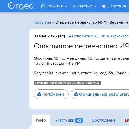
События
Рейтинг
О системе
События
»
Открытое первенство ИЯФ «Весенний
31 мая 2026 (вс)
Новосибирск, Л/б А.Тульского
Открытое первенство ИЯФ
Мужчины: 10 км; женщины: 7.5 км, дети, ветеран
ти лет и старше ) 4.9 КМ
Бег, трэйл, скайраннинг, атлетика, ходьба, Локал
Регистрация закрыта 30.05.2026 17:00 МСК
Положение
Официальные результат
Инфо
Участники
Обсуждение
Li
42