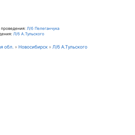
о проведения:
Л/б Пелеганчука
дения:
Л/б А.Тульского
я обл.
»
Новосибирск
»
Л/б А.Тульского