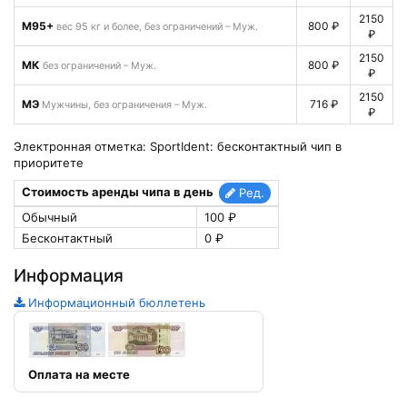
2150
М95+
800 ₽
вес 95 кг и более, без ограничений – Муж.
₽
2150
МК
800 ₽
без ограничений – Муж.
₽
2150
МЭ
716 ₽
Мужчины, без ограничения – Муж.
₽
Электронная отметка: SportIdent: бесконтактный чип в
приоритете
Стоимость аренды чипа в день
Ред.
Обычный
100 ₽
Бесконтактный
0 ₽
Информация
Информационный бюллетень
Оплата на месте