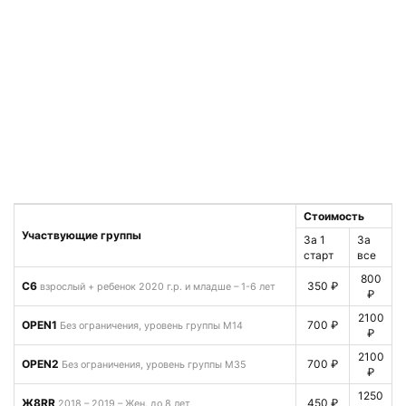
Стоимость
Участвующие группы
За 1
За
старт
все
800
C6
350 ₽
взрослый + ребенок 2020 г.р. и младше – 1-6 лет
₽
2100
OPEN1
700 ₽
Без ограничения, уровень группы М14
₽
2100
OPEN2
700 ₽
Без ограничения, уровень группы М35
₽
1250
Ж8RR
450 ₽
2018 – 2019 – Жен. до 8 лет