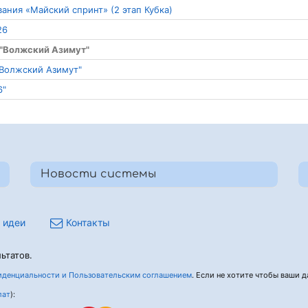
вания «Майский спринт» (2 этап Кубка)
26
 "Волжский Азимут"
"Волжский Азимут"
6"
Новости системы
 идеи
Контакты
ьтатов.
денциальности и Пользовательским соглашением
. Если не хотите чтобы ваши да
лат
):