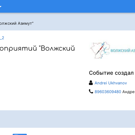
олжский Азимут"
_2
оприятий "Волжский
Событие создал
Andrei Ukhvanov
89603609480
Андре