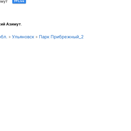
имут
Live
кий Азимут
.
обл.
»
Ульяновск
»
Парк Прибрежный_2