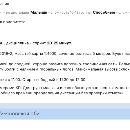
вания
Малыши
Способные
ичные дистанции
- сложность 10-12 группы
- сложн
 в приоритете
да
), дисциплина - спринт
20-25 минут
.
019-2, масштаб карты 1:4000, сечение рельефа 5 метров. Будет ис
ковой до средней, хорошо развита дорожно-тропиночная сеть. Рел
 Волги с наличием глобальных логов. Максимальная высота склоно
я с 11.00. Старт свободный с 11.30 до 12.30.
омерами КП. Для групп малыши и способные установлены компосте
я общего времени преодоления дистанции без проверки отметки.
льяновская обл.