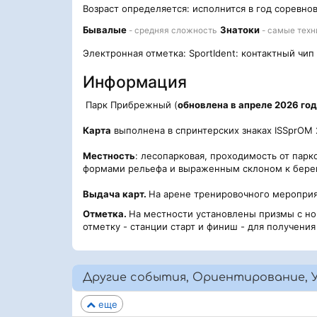
Возраст определяется: исполнится в год соревно
Бывалые
Знатоки
- средняя сложность
- самые техн
Электронная отметка: SportIdent: контактный чип
Информация
Парк Прибрежный (
обновлена в апреле 2026 го
Карта
выполнена в спринтерских знаках ISSprOM 2
Местность
: лесопарковая, проходимость от пар
формами рельефа и выраженным склоном к берегу
Выдача карт.
На арене тренировочного мероприяти
Отметка.
На местности установлены призмы с н
отметку - станции старт и финиш - для получени
Другие события, Ориентирование, У
еще