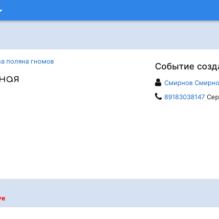
а поляна гномов
Событие созд
ная
Смирнов Смирно
89183038147
Сер
ve