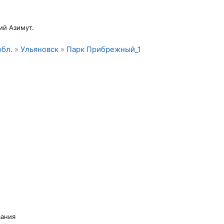
ий Азимут.
обл.
»
Ульяновск
»
Парк Прибрежный_1
вания