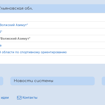
льяновская обл.
"Волжский Азимут"
6"
 "Волжский Азимут"
а
ой области по спортивному ориентированию
Новости системы
 идеи
Контакты