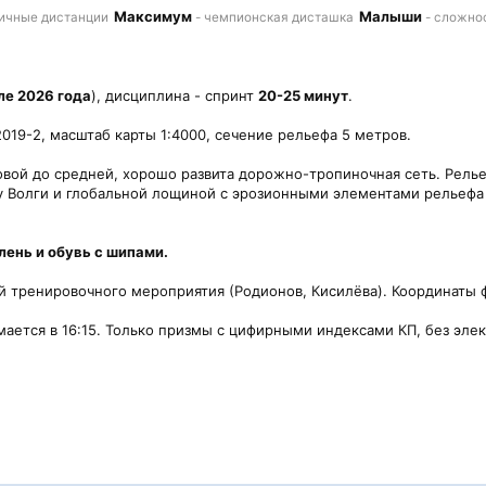
Максимум
Малыши
ичные дистанции
- чемпионская дисташка
- сложнос
ле 2026 года
), дисциплина - спринт
20-25 минут
.
2019-2, масштаб карты 1:4000, сечение рельефа 5 метров.
ковой до средней, хорошо развита дорожно-тропиночная сеть. Рел
Волги и глобальной лощиной с эрозионными элементами рельефа 
ень и обувь с шипами.
ей тренировочного мероприятия (Родионов, Кисилёва). Координаты
мается в 16:15. Только призмы с цифирными индексами КП, без эле