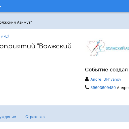
олжский Азимут"
ный_1
оприятий "Волжский
Событие создал
Andrei Ukhvanov
89603609480
Андре
уждение
Страховка