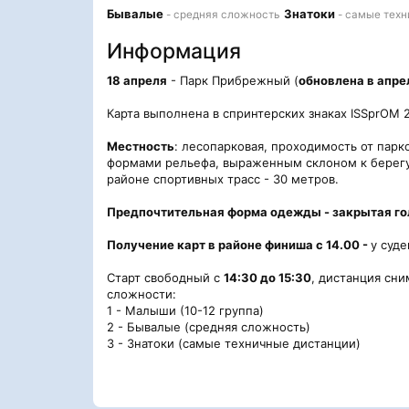
Бывалые
Знатоки
- средняя сложность
- самые техн
Информация
18 апреля
- Парк Прибрежный (
обновлена в апре
Карта выполнена в спринтерских знаках ISSprOM 
Местность
: лесопарковая, проходимость от пар
формами рельефа, выраженным склоном к берегу 
районе спортивных трасс - 30 метров.
Предпочтительная форма одежды - закрытая гол
Получение карт в районе финиша с 14.00 -
у суд
Старт свободный с
14:30 до 15:30
, дистанция сни
сложности:
1 - Малыши (10-12 группа)
2 - Бывалые (средняя сложность)
3 - Знатоки (самые техничные дистанции)