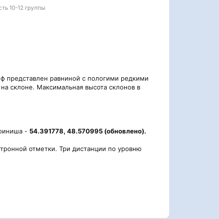
ть 10-12 группы
ьеф представлен равниной с пологими редкими
на склоне. Максимальная высота склонов в
 финиша -
54.391778, 48.570995 (обновлено).
ктронной отметки. Три дистанции по уровню