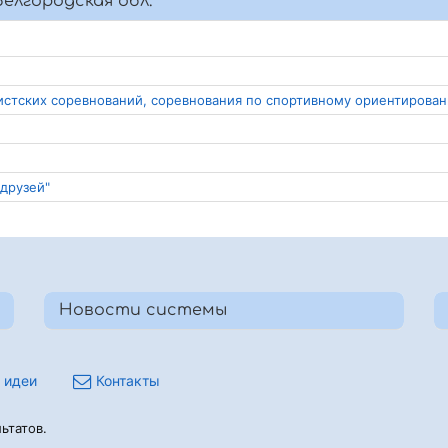
елгородская обл.
ристских соревнований, соревнования по спортивному ориентирова
 друзей"
Новости системы
 идеи
Контакты
ьтатов.