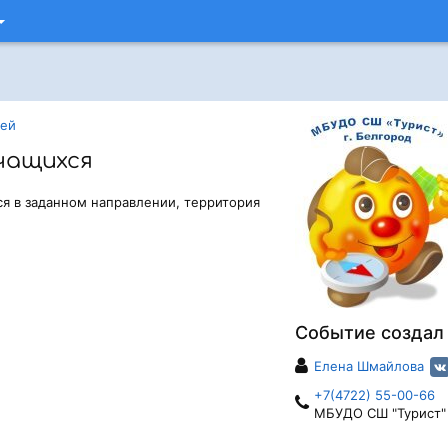
цей
чащихся
хся в заданном направлении, территория
Событие создал
Елена Шмайлова
+7(4722) 55-00-66
МБУДО СШ "Турист"