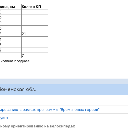
ина, км
Кол-во КП
5
0
0
0
2
21
4
8
2
8
7
кована позднее.
юменская обл.
тированию в рамках программы "Время юных героев"
буль»
ивному ориентированию на велосипедах