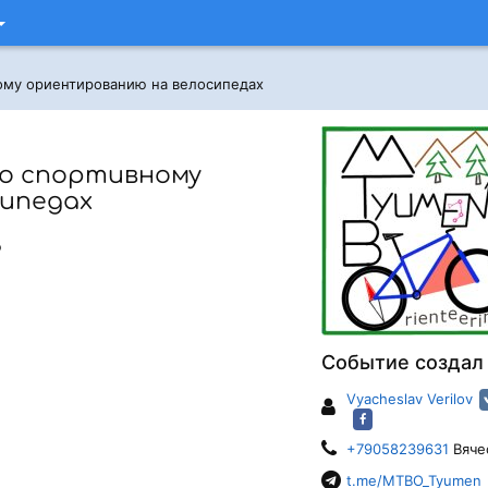
ному ориентированию на велосипедах
по спортивному
ипедах
ю
Событие создал
Vyacheslav Verilov
+79058239631
Вяче
t.me/MTBO_Tyumen