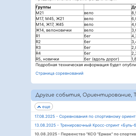
Группы
Дл
М21
вело
8,
М17, М45, Ж21
вело
6,
М14, Ж17, Ж45
вело
4,
Ж14, велоновички
вело
3,
R1
бег
4,
R2
бег
3,
R3
бег
2,
R4
бег
2,
R5, новички
бег (вдоль дорог)
1,
Подробная техническая информация будет опубли
Страница соревнований
Другие события, Ориентирование, Т
еще
17.08.2025 - Соревнования по спортивному ориен
13.08.2025 - Тренировочный Кросс-спринт «Буль-
10.08.2025 - Первенство "КСО "Ермак" по спорт