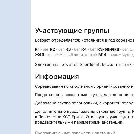
Участвующие группы
Возраст определяется: исполнится в год соревно
R1
R2
R3
R4
R5новички
- бег
- бег
- бег
- бег
- бег, д
Ж45
М14
- вело – Жен. 45 лет и старше
- вело – Муж. д
Электронная отметка: SportIdent: бесконтактный 
Информация
Соревнования по спортивному ориентированию н
Представлены возрастные группы для велоориен
Добавлена группа велоновички, с короткой вело
Дополнительно представлены открытые группы R1,
в Первенстве КСО Ермак. Эти группы участвуют в
предварительными параметрами дистанции.
Предварительные параметры дистанций