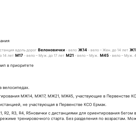
вания
Велоновички
Ж14
Ж1
истанция вдоль дорог
- вело
- вело – Жен. до 14 лет
М17
М21
М45
о 14 лет
- вело – Муж. до 17 лет
- вело – Муж.
- вело – Муж. 
чип в приоритете
а велосипедах.
тирования МЖ14, МЖ17, МЖ21, МЖ45, участвующие в Первенстве КС
дистанцией, не участвующая в Первенстве КСО Ермак.
 R2, R3, R4, R5новички с дистанциями для ориентирования бегом 
 режиме тренировочного старта. Без разделения по возрастам. Можн