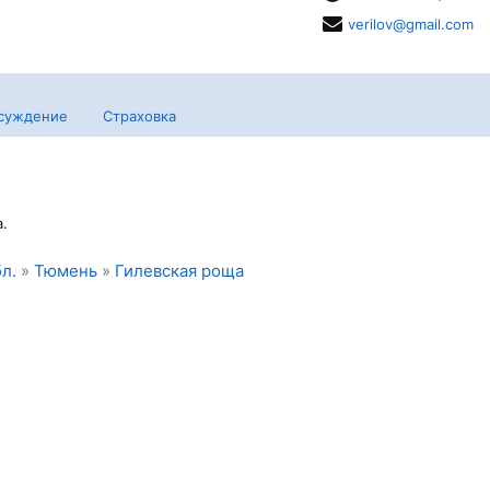
verilov@gmail.com
суждение
Страховка
.
л.
»
Тюмень
»
Гилевская роща