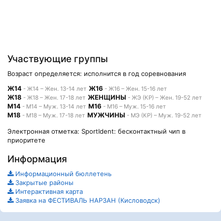
Участвующие группы
Возраст определяется: исполнится в год соревнования
Ж14
Ж16
- Ж14 – Жен. 13-14 лет
- Ж16 – Жен. 15-16 лет
Ж18
ЖЕНЩИНЫ
- Ж18 – Жен. 17-18 лет
- ЖЭ (КР) – Жен. 19-52 лет
М14
М16
- М14 – Муж. 13-14 лет
- М16 – Муж. 15-16 лет
М18
МУЖЧИНЫ
- М18 – Муж. 17-18 лет
- МЭ (КР) – Муж. 19-52 лет
Электронная отметка: SportIdent: бесконтактный чип в
приоритете
Информация
Информационный бюллетень
Закрытые районы
Интерактивная карта
Заявка на ФЕСТИВАЛЬ НАРЗАН (Кисловодск)