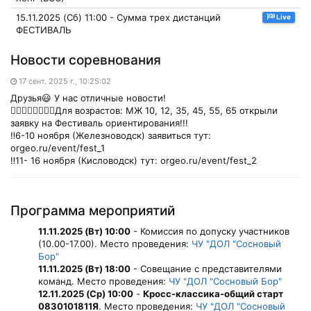
15.11.2025 (Сб) 11:00 - Сумма трех дистанций
Live
ФЕСТИВАЛЬ
Новости соревнования
17 сент. 2025 г., 10:25:02
Друзья😃 У нас отличные новости!
🏃‍♂🏃‍♀🏃‍♂🏃‍♀Для возрастов: МЖ 10, 12, 35, 45, 55, 65 открыли
заявку на Фестиваль ориентирования!!!
‼6-10 ноября (Железноводск) заявиться тут:
orgeo.ru/event/fest_1
‼11- 16 ноября (Кисловодск) тут: orgeo.ru/event/fest_2
Программа мероприятий
11.11.2025 (Вт) 10:00
- Комиссия по допуску участников
(10.00-17.00). Место проведения:
ЧУ "ДОЛ "Сосновый
Бор"
11.11.2025 (Вт) 18:00
- Совещание с представителями
команд. Место проведения:
ЧУ "ДОЛ "Сосновый Бор"
12.11.2025 (Ср) 10:00
-
Кросс-классика-общий старт
0830101811Я
. Место проведения:
ЧУ "ДОЛ "Сосновый