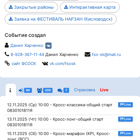
Закрытые районы
Интерактивная карта
Заявка на ФЕСТИВАЛЬ НАРЗАН (Кисловодск)
Событие создал
Данил Харченко
8-928-367-11-44
Данил Харченко
fso-sk@mail.ru
сайт ФСОСК
vk.com/fsosk
Страховка
Live
94
220
7
12.11.2025 (Ср) 10:00 - Кросс-классика-общий старт
Live
0830101811Я
13.11.2025 (Чт) 10:00 - Кросс-лонг-общий старт
Live
0830101811Я
15.11.2025 (Сб) 10:00 - Кросс-марафон (КР), Кросс-
Live
лонг (ВСС)