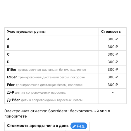
Участвующие группы
Стоимость
A
300 ₽
B
300 ₽
C
300 ₽
D
300 ₽
E1бег
300 ₽
тренировочная дистанция бегом, подлиннее
E2бег
300 ₽
тренировочная дистанция бегом, покороче
Fбег
300 ₽
тренировочная дистанция бегом, короткая
Д+Р
–
дети в сопровождении взрослых
Д+Рбег
–
дети в сопровождении взрослых, бегом
Электронная отметка: SportIdent: бесконтактный чип в
приоритете
Стоимость аренды чипа в день
Ред.