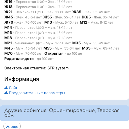
Ж16
- Первенство ЦФО – Жен. 15-16 лет
Ж18
- Первенство ЦФО – Жен. 17-18 лет
Ж21
Ж35
- Чемпионат ЦФО – Жен. 18-60 лет
- Жен. 35-49 лет
Ж45
Ж55
Ж65
- Жен. 45-54 лет
- Жен. 55-64 лет
- Жен. 65-74 лет
Ж70
М10
М12
- Жен. 70-100 лет
- Муж. 5-10 лет
- Муж. 8-12 лет
М14
- Первенство ЦФО – Муж. 13-14 лет
М16
- Первенство ЦФО – Муж. 15-16 лет
М18
- Первенство ЦФО – Муж. 17-18 лет
М21
М35
- Чемпионат ЦФО – Муж. 17-50 лет
- Муж. 35-49 лет
М45
М55
М65
- Муж. 45-54 лет
- Муж. 55-64 лет
- Муж. 65-74 лет
М70
Открытая
- Муж. 70-100 лет
- до 100 лет
Родители-дети
- до 100 лет
Электронная отметка: SFR system
Информация
Сайт
Предварительные параметры
Другие события, Ориентирование, Тверская
обл.
еще