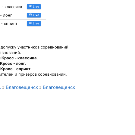
 - классика
Live
 - лонг
Live
 - спринт
Live
 допуску участников соревнований.
евнований.
 Кросс - классика
.
Кросс - лонг
.
 Кросс - спринт
.
телей и призеров соревнований.
.
»
Благовещенск
»
Благовещенск