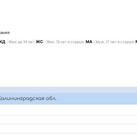
вания
ЖД
ЖС
МА
- Жен. до 14 лет
- Жен. 13 лет и старше
- Муж. 17 лет и старше
алининградская обл.