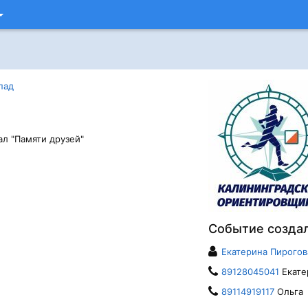
пад
л "Памяти друзей"
Событие созда
Екатерина Пирогов
89128045041
Екате
89114919117
Ольга