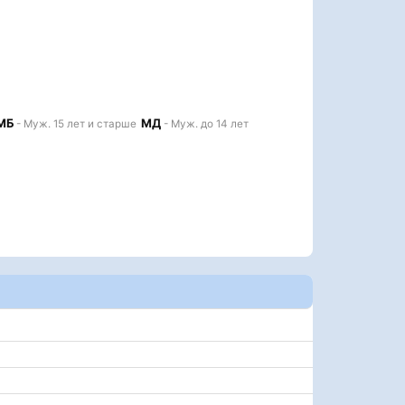
МБ
МД
- Муж. 15 лет и старше
- Муж. до 14 лет