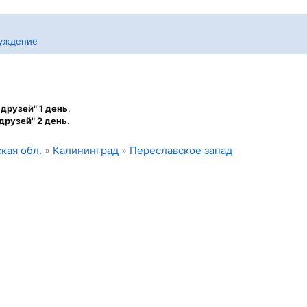
уждение
друзей" 1 день
.
друзей" 2 день
.
кая обл.
»
Калининград
»
Переславское запад