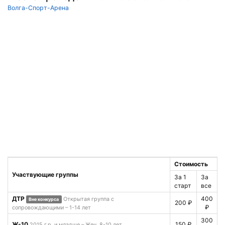
Волга-Спорт-Арена
Стоимость
Участвующие группы
За 1
За
старт
все
ДТР
400
Открытая группа с
Вне конкурса
200 ₽
₽
сопровождающими – 1-14 лет
300
Ж-10
150 ₽
2015 г.р. и младше – Жен. 8-10 лет