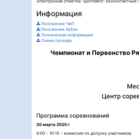
Электронная отметка: SportIdent: бесконтактный 
Информация
Положение ЧиП
Положение Кубок
Техническая информация
Схема проезда
Чемпионат и Первенство Ря
Мес
Центр соре
Программа соревнований
30
марта
202
5
г.
9:
0
0 - 10:
1
5 – комиссия по допуску участников;