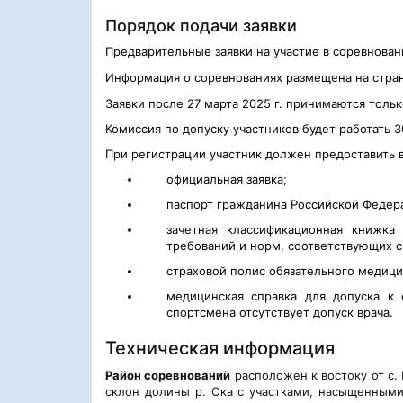
Порядок подачи заявки
Предварительные заявки на участие в соревнова
Информация о соревнованиях размещена на
стра
Заявки после
2
7
марта
202
5
г. принимаются тольк
Комиссия по допуску участников будет работать
3
При регистрации участник должен предоставить
официальная заявка;
паспорт гражданина Российской Федер
зачетная классификационная книжка
требований и норм, соответствующих 
страховой полис обязательного медици
медицинская справка для допуска к 
спор
тсмена отсутствует допуск врача.
Техническая информация
Район соревнований
расположен к востоку от с.
склон долины р. Ока с участками, насыщенным