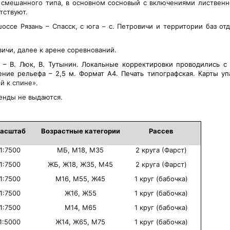
с смешанного типа, в основном сосновый с включениями лиственн
тствуют.
ссе Рязань – Спасск, с юга – с. Петровичи и территории баз отды
овичи, далее к арене соревнований.
 – В. Люк, В. Тутынин. Локальные корректировки проводились с 
ение рельефа – 2,5 м. Формат А4. Печать типографская. Карты у
й к спине».
енды не выдаются.
асштаб
Возрастные категории
Рассев
1:7500
МБ, М18, М35
2 круга (Фарст)
1:7500
ЖБ, Ж18, Ж35, М45
2 круга (Фарст)
1:7500
М16, М55, Ж45
1 круг (бабочка)
1:7500
Ж16, Ж55
1 круг (бабочка)
1:7500
М14, М65
1 круг (бабочка)
1:5000
Ж14, Ж65, М75
1 круг (бабочка)