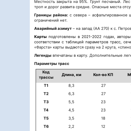
Местность закрыта на 95%. Грунт песчаный. Ле
троп и дорог развита средне. Опасные места отсу
Границы района:
с севера – асфальтированное шо
ограничений нет.
Аварийный азимут
– на запад (АА 270) к с. Петр
Карты
подготовлены в 2021-2022 годах, авторы
соответствии с таблицей параметров трасс, сеч
«Фарста» карты выдаются сразу на 2 круга, «спино
Легенды
впечатаны в карту. Дополнительные лег
Параметры трасс
Код
Длина, км
Кол-во КП
М
трассы
T1
8,3
27
T2
6,3
27
T3
5,5
23
T4
4,5
23
T5
3,5
18
T6
2,2
12