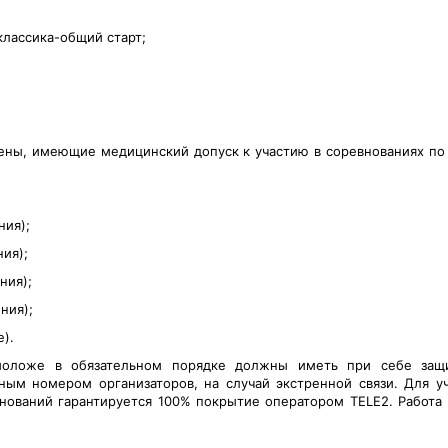
классика-общий старт
;
ены, имеющие медицинский допуск к участию в соревнованиях по
ния);
ния);
ния);
ния);
).
 моложе в обязательном порядке должны
иметь при себе защ
нным номером организатор
ов, на случай экстренной связи.
Для у
внований гарантируется 100% покрытие оператором TELE2. Работ