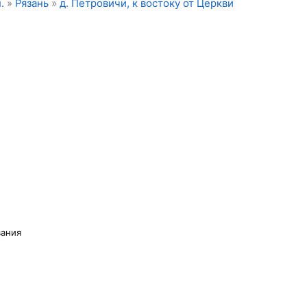
.
»
Рязань
»
д. Петровичи, к востоку от Церкви
вания