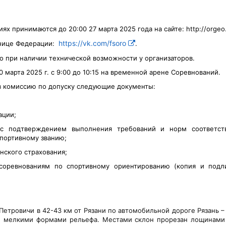
ниях принимаются до 2
0
:00
2
7
марта
202
5
года
на сайте
:
http://orgeo
https://vk.com/fsoro
нице
Федерации
:
.
о при наличии технической возможности у организаторов.
0
марта
202
5
г. с
9:
0
0 до 10:
1
5
на временной арене Соревнований.
 в комиссию
по допуску следующие документы:
ации;
 с подтверждением выполнения требований и норм соответст
спортивному званию;
нского страхования;
соревнованиям по спортивному ориентированию (копия и подли
 Петровичи в 42-43 км от Рязани по автомобильной дороге Рязань 
и мелкими формами рельефа. Местами склон прорезан лощинами и