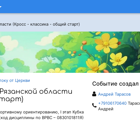
асти (Кросс - классика - общий старт)
стоку от Церкви
Событие создал
Рязанской области
Андрей Тарасов
старт)
+79106170640
Тарас
Андрей
ортивному ориентированию, I этап Кубка
код дисциплины по ВРВС – 0830101811Я)