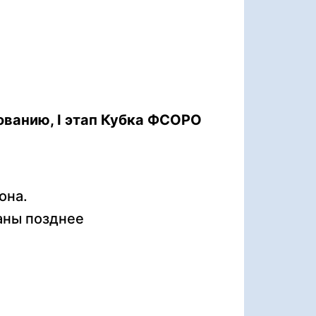
ованию, I этап Кубка ФСОРО
она.
аны позднее