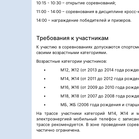
10:
1
5 - 1
0
:
3
0 – открытие соревнований;
11:
0
0 - 1
4
:
0
0 – соревнования в дисциплине
кросс-
1
4
:0
0 – награждение победителей и призеров.
Требования к участникам
К участию в соревнованиях допускаются спортсм
своими возрастными категориями.
Возрастные категории участников:
М12, Ж12 (от 2013 до 2014 года рожде
М14, Ж14 (от 2011 до 2012 года рожде
М1
6
, Ж1
6
(от 200
9 до 2010 года рожде
М18, Ж18 (от 2007 до 2008 года рожде
М
Б, ЖБ (
200
6
года рождения и старше
На трассе
участники категорий М14, Ж14 и
электроэнергией мобильный телефон с записа
трассе рекомендуется. В зоне проведения соре
частично ограничена.