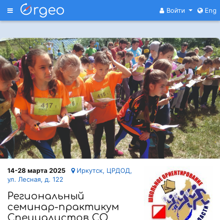
Меню
Войти
Eng
14-28 марта 2025
Иркутск, ЦРДОД,
ул. Лесная, д. 122
Региональный
семинар-практикум
Специалистов СО