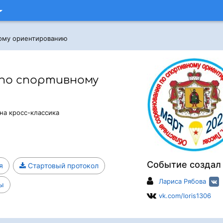
ному ориентированию
по спортивному
на кросс-классика
Событие создал
я
Стартовый протокол
Лариса Рябова
ы
vk.com/loris1306