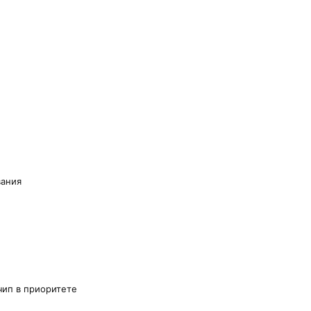
вания
чип в приоритете