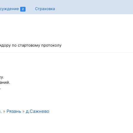
суждение
Страховка
2
ридору по стартовому протоколу
у.
аний.
.
.
»
Рязань
»
д.Сажнево