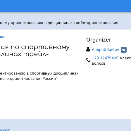
вному ориентированию в дисциплинах трейл-ориентирования
адь
Organizer
ния по спортивному
Андрей Бибич
линах трейл-
+79112475495
Алекс
Волков
иентированию в спортивных дисциплинах
ного ориентирования России"
ussion