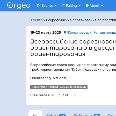
Events
Raiting
About
Events
»
Всероссийские соревнования по спорти
19-23 марта 2025
Железноводск, Ferrum площ
Всероссийские соревнова
ориентированию в дисцип
ориентирования
Всероссийские соревнования по спортивному ор
трейл-ориентирования "Кубок Федерации спортив
Orienteering, National
Registration finished 19.03.2025 18:10 MSK
Free places: 205 out of 300
Info
Entries
Participants
Disc
25
95