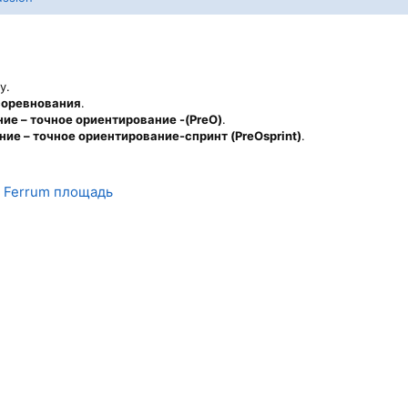
у.
соревнования
.
ие – точное ориентирование -(PreO)
.
ие – точное ориентирование-спринт (PreOsprint)
.
»
Ferrum площадь