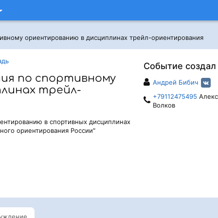
тивному ориентированию в дисциплинах трейл-ориентирования
адь
Событие создал
ния по спортивному
Андрей Бибич
линах трейл-
+79112475495
Алекс
Волков
иентированию в спортивных дисциплинах
ного ориентирования России"
уждение