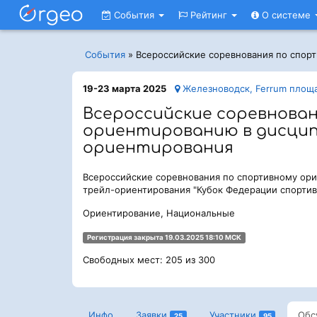
События
Рейтинг
О системе
События
»
Всероссийские соревнования по спор
19-23 марта 2025
Железноводск, Ferrum площ
Всероссийские соревнова
ориентированию в дисцип
ориентирования
Всероссийские соревнования по спортивному ор
трейл-ориентирования "Кубок Федерации спортив
Ориентирование, Национальные
Регистрация закрыта 19.03.2025 18:10 МСК
Свободных мест: 205 из 300
Инфо
Заявки
Участники
Обс
25
95