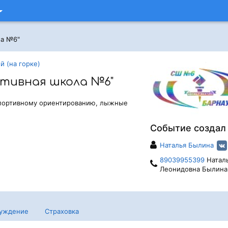
ла №6"
й (на горке)
тивная школа №6"
спортивному ориентированию, лыжные
Событие создал
Наталья Былина
89039955399
Натал
Леонидовна Былина
уждение
Страховка