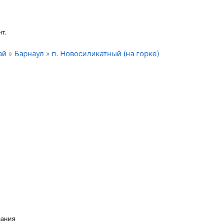
т.
ай
»
Барнаул
»
п. Новосиликатный (на горке)
вания