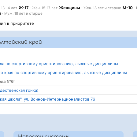
Ж-17
Женщины
М-10
 13-14 лет
- Жен. 15-17 лет
- Жен. 18 лет и старше
- 
ы
- Муж. 18 лет и старше
чип в приоритете
Алтайский край
наула по спортивному ориентированию, лыжные дисциплины
кого края по спортивному ориентированию, лыжные дисциплины
ола №6"
дественская гонка)
кая школа", ул. Воинов-Интернационалистов 76
Новости системы