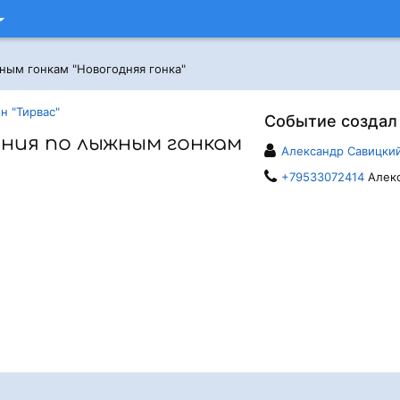
ым гонкам "Новогодняя гонка"
н "Тирвас"
Событие создал
ния по лыжным гонкам
Александр Савицки
+79533072414
Алек