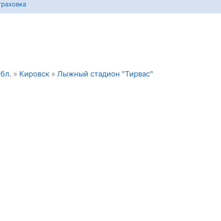
траховка
бл.
»
Кировск
»
Лыжный стадион "Тирвас"