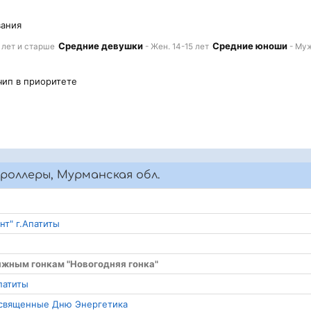
вания
Средние девушки
Средние юноши
 лет и старше
- Жен. 14-15 лет
- Муж
чип в приоритете
роллеры, Мурманская обл.
нт" г.Апатиты
ыжным гонкам "Новогодняя гонка"
патиты
освященные Дню Энергетика