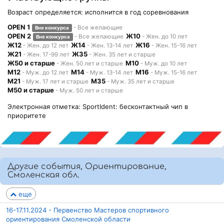
Возраст определяется: исполнится в год соревнования
OPEN 1
- Все желающие
Вне конкурса
OPEN 2
Ж10
- Все желающие
- Жен. до 10 лет
Вне конкурса
Ж12
Ж14
Ж16
- Жен. до 12 лет
- Жен. 13-14 лет
- Жен. 15-16 лет
Ж21
Ж35
- Жен. 17-99 лет
- Жен. 35 лет и старше
Ж50 и старше
М10
- Жен. 50 лет и старше
- Муж. до 10 лет
М12
М14
М16
- Муж. до 12 лет
- Муж. 13-14 лет
- Муж. 15-16 лет
М21
М35
- Муж. 17 лет и старше
- Муж. 35 лет и старше
М50 и старше
- Муж. 50 лет и старше
Электронная отметка: SportIdent: бесконтактный чип в
приоритете
Другие события, Ориентирование,
Смоленская обл.
еще
16-17.11.2024 - Первенство Мастеров спортивного
ориентирования Смоленской области