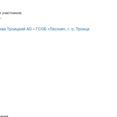
 участников.
в
.
ква Троицкий АО
»
ГСОБ «Лесная», г. о. Троицк
вания