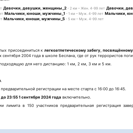
Девочки, девушки, женщины_2
Девочки, де
ет
- 2 км – Жен. 4-99 лет
Мальчики, юноши, мужчины_1
Мальчики, ю
ет
- 1 км – Муж. 4-99 лет
Мальчики, юноши, мужчины_5
ет
- 5 км – Муж. 4-99 лет
лых присоединиться к
легкоатлетическому забегу, посвящённому
х сентября 2004 года в школе Беслана, где от рук террористов поги
дходящую для него дистанцию: 1 км, 2 км, 3 км и 5 км.
я
.
 предварительной регистрации на месте старта с 16:00 до 16:45.
я
до 23:55 1 сентября 2024 года
включительно.
и лимита в 150 участников предварительная регистрация заве