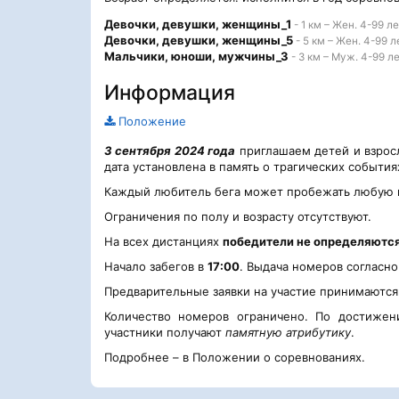
Девочки, девушки, женщины_1
- 1 км – Жен. 4-99 л
Девочки, девушки, женщины_5
- 5 км – Жен. 4-99 л
Мальчики, юноши, мужчины_3
- 3 км – Муж. 4-99 л
Информация
Положение
3 сентября 2024 года
приглашаем детей и взрос
дата установлена в память о трагических события
Каждый любитель бега может пробежать любую по
Ограничения по полу и возрасту отсутствуют.
На всех дистанциях
победители не определяютс
Начало забегов в
17:00
. Выдача номеров согласно
Предварительные заявки на участие принимаютс
Количество номеров ограничено. По достижени
участники получают
памятную атрибутику
.
Подробнее – в Положении о соревнованиях.