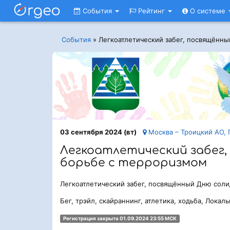
События
Рейтинг
О системе
События
»
Легкоатлетический забег, посвящённ
03 сентября 2024 (вт)
Москва – Троицкий АО, Г
Легкоатлетический забег
борьбе с терроризмом
Легкоатлетический забег, посвящённый Дню соли
Бег, трэйл, скайраннинг, атлетика, ходьба, Локал
Регистрация закрыта 01.09.2024 23:55 МСК