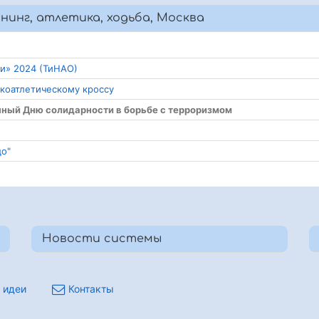
ннинг, атлетика, ходьба, Москва
ии» 2024 (ТиНАО)
гкоатлетическому кроссу
нный Дню солидарности в борьбе с терроризмом
цо"
Новости системы
 идеи
Контакты