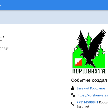
в"
2024"
Событие создал
Евгений Коршунов
https://korshunyata.
+79114568841
Корш
Евгений