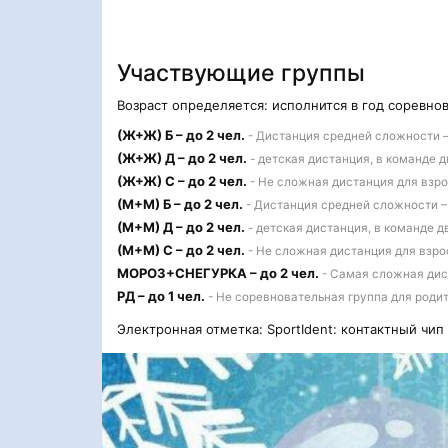
Участвующие группы
Возраст определяется: исполнится в год соревно
(Ж+Ж) Б – до 2 чел.
- Дистанция средней сложности – 
(Ж+Ж) Д – до 2 чел.
- детская дистанция, в команде дв
(Ж+Ж) С – до 2 чел.
- Не сложная дистанция для взрос
(М+М) Б – до 2 чел.
- Дистанция средней сложности – 
(М+М) Д – до 2 чел.
- детская дистанция, в команде дв
(М+М) С – до 2 чел.
- Не сложная дистанция для взрос
МОРОЗ+СНЕГУРКА – до 2 чел.
- Самая сложная дист
РД – до 1 чел.
- Не соревновательная группа для родите
Электронная отметка: SportIdent: контактный чип