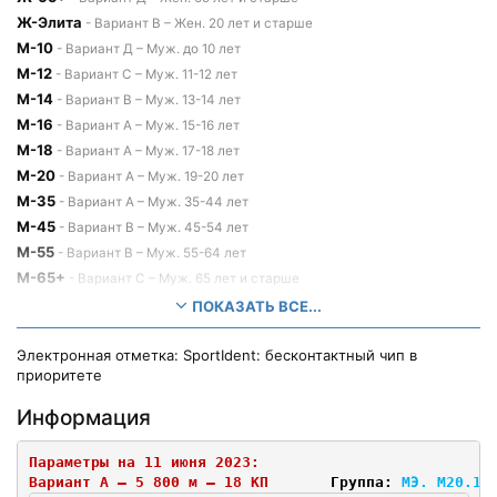
Ж-Элита
- Вариант B – Жен. 20 лет и старше
М-10
- Вариант Д – Муж. до 10 лет
М-12
- Вариант С – Муж. 11-12 лет
М-14
- Вариант B – Муж. 13-14 лет
М-16
- Вариант А – Муж. 15-16 лет
М-18
- Вариант А – Муж. 17-18 лет
М-20
- Вариант А – Муж. 19-20 лет
М-35
- Вариант А – Муж. 35-44 лет
М-45
- Вариант B – Муж. 45-54 лет
М-55
- Вариант B – Муж. 55-64 лет
М-65+
- Вариант С – Муж. 65 лет и старше
М-Элита
- Вариант А – Муж. 20 лет и старше
ПОКАЗАТЬ ВСЕ...
Новички
- Вариант Е
Электронная отметка: SportIdent: бесконтактный чип в
приоритете
Информация
Параметры на 11 июня 2023:

Вариант A – 5 800 м – 18 КП       
Группа:
МЭ. М20.18