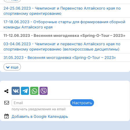
24-25.06.2023 - Чемпионат и Первенство Алтайского края по
спортивному ориентированию
17-18.06.2023 - Отборочные старты для формирования сборной
команды Алтайского края
11-12.06.2023 - Весенняя многодневка «Spring-O-Tour – 2023»
03-04.06.2023 - Чемпионат и первенство Алтайского края по
спортивному ориентированию (велокроссовые дисциплины)
31.05.2023 - Весенняя многодневка «Spring-O-Tour – 2023»
еще
Настроить
получать уведомления на email
Добавить в Google
Календарь