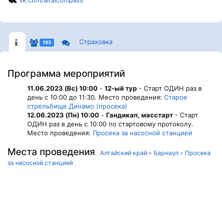
vk.com/altaicompass
Страховка
163
Программа мероприятий
11.06.2023 (Вс) 10:00
-
12-ый тур
- Старт ОДИН раз в
день с 10:00 до 11:30. Место проведения:
Старое
стрельбище Динамо (просека)
12.06.2023 (Пн) 10:00
-
Гандикап, масстарт
- Старт
ОДИН раз в день с 10:00 по стартовому протоколу.
Место проведения:
Просека за насосной станцией
Места проведения
Алтайский край
»
Барнаул
»
Просека
за насосной станцией