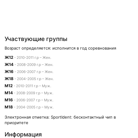
Участвующие группы
Возраст определяется: исполнится в год соревнования
Ж12
- 2010-2011 г.р – Жен.
Ж14
- 2008-2009 г.р – Жен.
Ж16
- 2006-2007 г.р – Жен.
Ж18
- 2004-2005 г.р – Жен.
М12
- 2010-2011 г.р – Муж.
М14
- 2008-2009 г.р – Муж.
М16
- 2006-2007 г.р – Муж.
М18
- 2004-2005 г.р – Муж.
Электронная отметка: SportIdent: бесконтактный чип в
приоритете
Информация