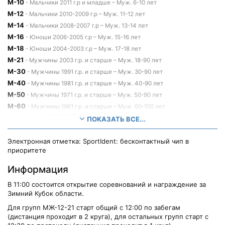
М-10
- Мальчики 2011 г.р и младше – Муж. 6-10 лет
М-12
- Мальчики 2010-2009 г.р – Муж. 11-12 лет
М-14
- Мальчики 2008-2007 г.р – Муж. 13-14 лет
М-16
- Юноши 2006-2005 г.р – Муж. 15-16 лет
М-18
- Юноши 2004-2003 г.р – Муж. 17-18 лет
М-21
- Мужчины 2003 г.р. и старше – Муж. 18-90 лет
М-30
- Мужчины 1991 г.р. и старше – Муж. 30-90 лет
М-40
- Мужчины 1981 г.р. и старше – Муж. 40-90 лет
М-50
- Мужчины 1971 г.р. и старше – Муж. 50-90 лет
М-60
- Мужчины 1961 г.р. и старше – Муж. 60-100 лет
ОТКРЫТАЯ
- Простая дистанция уровня 14 гр – 15-90
ПОКАЗАТЬ ВСЕ...
Вне конкурса
лет
Электронная отметка: SportIdent: бесконтактный чип в
приоритете
Информация
В 11:00 состоится открытие соревнований и награждение за
Зимний Кубок области.
Для групп МЖ-12-21 старт общий с 12:00 по забегам
(дистанция проходит в 2 круга), для остальных групп старт с