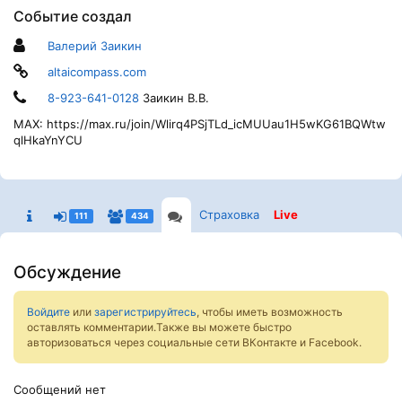
Событие создал
Валерий Заикин
altaicompass.com
8-923-641-0128
Заикин В.В.
MAX: https://max.ru/join/Wlirq4PSjTLd_icMUUau1H5wKG61BQWtw
qlHkaYnYCU
Страховка
Live
111
434
Обсуждение
Войдите
или
зарегистрируйтесь
, чтобы иметь возможность
оставлять комментарии.Также вы можете быстро
авторизоваться через социальные сети ВКонтакте и Facebook.
Сообщений нет