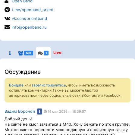
Open Band
t.me/openband_orient
vk.com/orientband
info@openband.ru
Live
601
1
Обсуждение
Войдите
или
зарегистрируйтесь
, чтобы иметь возможность
оставлять комментарии.Также вы можете быстро
авторизоваться через социальные сети ВКонтакте и Facebook.
Вадим Вороной
14 мая 2026 г., 18:39:57
Добрый день!
На сайте не смог заявиться в М40. Хочу бежать по этой группе.
Можно как-то перенести мою поданную и оплаченную заявку