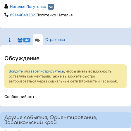
Наталья Логутенко
89144648232
Логутенко Наталья
Страховка
32
Обсуждение
Войдите
или
зарегистрируйтесь
, чтобы иметь возможность
оставлять комментарии.Также вы можете быстро
авторизоваться через социальные сети ВКонтакте и Facebook.
Сообщений нет
Другие события, Ориентирование,
Забайкальский край