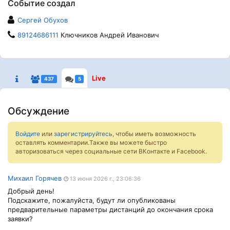
Событие создал
Сергей Обухов
89124686111
Ключников Андрей Иванович
Live
437
5
Обсуждение
Войдите
или
зарегистрируйтесь
, чтобы иметь возможность
оставлять комментарии.Также вы можете быстро
авторизоваться через социальные сети ВКонтакте и Facebook.
Михаил Горячев
13 июня 2026 г., 23:06:36
Добрый день!
Подскажите, пожалуйста, будут ли опубликованы
предварительные параметры дистанций до окончания срока
заявки?