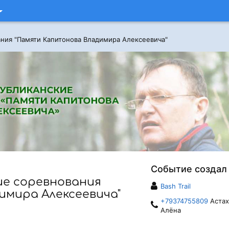
ния "Памяти Капитонова Владимира Алексеевича"
Событие создал
е соревнования
Bash Trail
имира Алексеевича"
+79374755809
Астах
Алёна