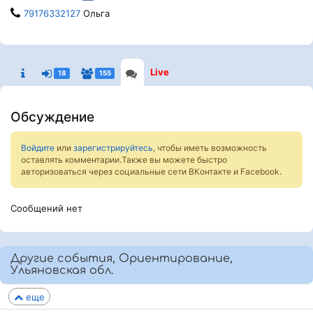
79176332127
Ольга
Live
18
155
Обсуждение
Войдите
или
зарегистрируйтесь
, чтобы иметь возможность
оставлять комментарии.Также вы можете быстро
авторизоваться через социальные сети ВКонтакте и Facebook.
Сообщений нет
Другие события, Ориентирование,
Ульяновская обл.
еще