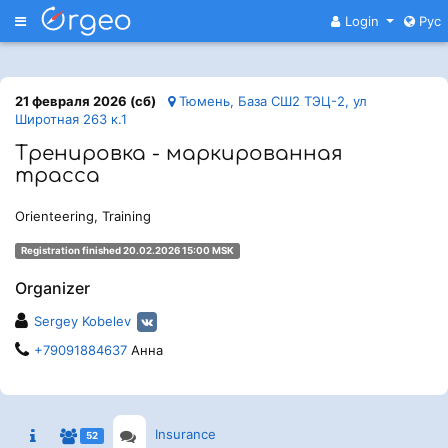
Меню
Login
Рус
21 февраля 2026 (сб)
Тюмень, База СШ2 ТЭЦ-2, ул
Широтная 263 к.1
Тренировка - маркированная
трасса
Orienteering, Training
Registration finished 20.02.2026 15:00 MSK
Organizer
Sergey Kobelev
+79091884637
Анна
Insurance
52