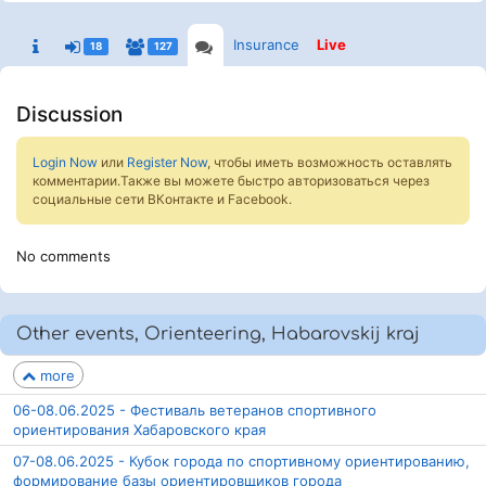
Insurance
Live
18
127
Discussion
Login Now
или
Register Now
, чтобы иметь возможность оставлять
комментарии.Также вы можете быстро авторизоваться через
социальные сети ВКонтакте и Facebook.
No comments
Other events, Orienteering, Habarovskij kraj
more
06-08.06.2025 - Фестиваль ветеранов спортивного
ориентирования Хабаровского края
07-08.06.2025 - Кубок города по спортивному ориентированию,
формирование базы ориентировщиков города