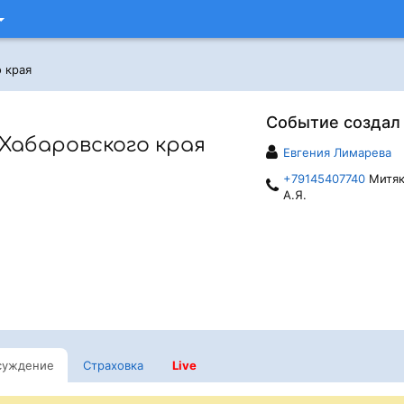
 края
Событие создал
Хабаровского края
Евгения Лимарева
+79145407740
Митяк
А.Я.
суждение
Страховка
Live