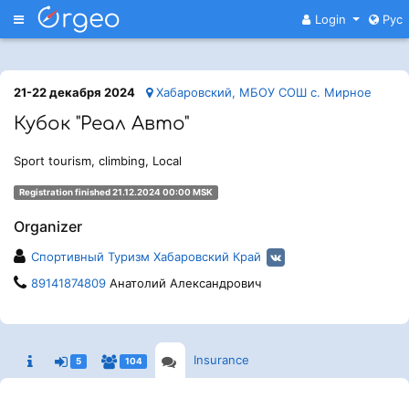
Меню
Login
Рус
21-22 декабря 2024
Хабаровский, МБОУ СОШ с. Мирное
Кубок "Реал Авто"
Sport tourism, climbing, Local
Registration finished 21.12.2024 00:00 MSK
Organizer
Спортивный Туризм Хабаровский Край
89141874809
Анатолий Александрович
Insurance
5
104