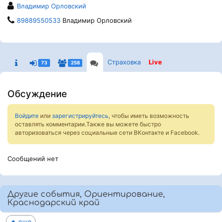
Владимир Орловский
89889550533
Владимир Орловский
Страховка
Live
73
258
Обсуждение
Войдите
или
зарегистрируйтесь
, чтобы иметь возможность
оставлять комментарии.Также вы можете быстро
авторизоваться через социальные сети ВКонтакте и Facebook.
Сообщений нет
Другие события, Ориентирование,
Краснодарский край
еще