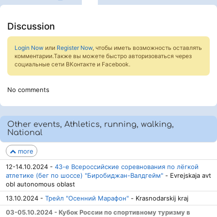
Discussion
Login Now
или
Register Now
, чтобы иметь возможность оставлять
комментарии.Также вы можете быстро авторизоваться через
социальные сети ВКонтакте и Facebook.
No comments
Other events, Athletics, running, walking,
National
more
12-14.10.2024 -
43-е Всероссийские соревнования по лёгкой
атлетике (бег по шоссе) "Биробиджан-Валдгейм"
- Evrejskaja avt
obl autonomous oblast
13.10.2024 -
Трейл "Осенний Марафон"
- Krasnodarskij kraj
03-05.10.2024 - Кубок России по спортивному туризму в