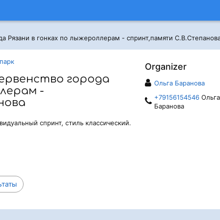
а Рязани в гонках по лыжероллерам - спринт,памяти С.В.Степанов
парк
Organizer
ервенство города
Ольга Баранова
ллерам -
+79156154546
Ольга
нова
Баранова
видуальный спринт, стиль классический.
ьтаты