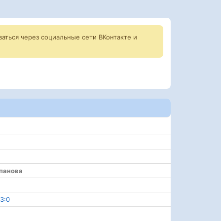
аться через социальные сети ВКонтакте и
епанова
3:0