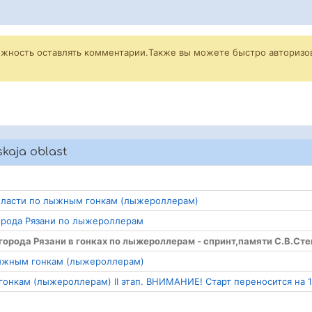
ожность оставлять комментарии.Также вы можете быстро авторизов
skaja oblast
 области по лыжным гонкам (лыжероллерам)
города Рязани по лыжероллерам
города Рязани в гонках по лыжероллерам - спринт,памяти С.В.Ст
 лыжным гонкам (лыжероллерам)
гонкам (лыжероллерам) II этап. ВНИМАНИЕ! Старт переносится на 1