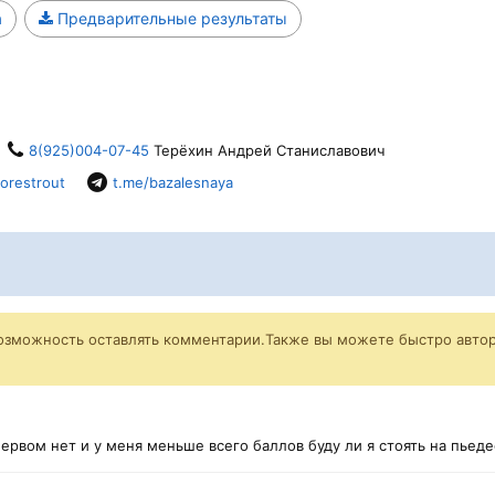
а
Предварительные результаты
8(925)004-07-45
Терёхин Андрей Станиславович
orestrout
t.me/bazalesnaya
возможность оставлять комментарии.Также вы можете быстро автор
 первом нет и у меня меньше всего баллов буду ли я стоять на пьед