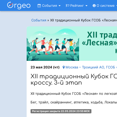
События
Рейтинг
О системе
События
»
XII традиционный Кубок ГСОБ «Лесная»
23 мая 2024 (чт)
Москва – Троицкий АО, ГСОБ «
XII традиционный Кубок Г
кроссу. 3-й этап
XII традиционный Кубок ГСОБ «Лесная» по легкоат
Бег, трэйл, скайраннинг, атлетика, ходьба, Локал
Регистрация закрыта 22.05.2024 23:55 МСК