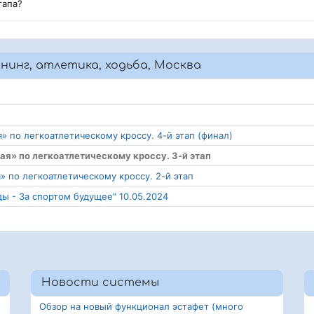
тапа?
ннинг, атлетика, ходьба, Москва
» по легкоатлетическому кроссу. 4-й этап (финал)
ая» по легкоатлетическому кроссу. 3-й этап
» по легкоатлетическому кроссу. 2-й этап
ы - За спортом будущее" 10.05.2024
Новости системы
Обзор на новый функционал эстафет (много