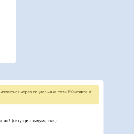
изоваться через социальные сети ВКонтакте и
естал? (ситуация выдуманная)