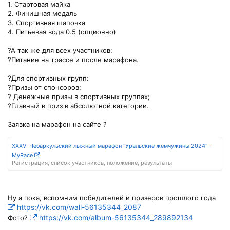
1. Стартовая майка
2. Финишная медаль
3. Спортивная шапочка
4. Питьевая вода 0.5 (опционно)
?А так же для всех участников:
?Питание на трассе и после марафона.
?Для спортивных групп:
?Призы от спонсоров;
? Денежные призы в спортивных группах;
?Главный в приз в абсолютной категории.
Заявка на марафон на сайте ?
XXXVI Чебаркульский лыжный марафон "Уральские жемчужины 2024" -
MyRace
Регистрация, список участников, положение, результаты
Ну а пока, вспомним победителей и призеров прошлого года
https://vk.com/wall-56135344_2087
https://vk.com/album-56135344_289892134
Фото?