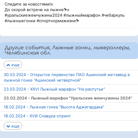
Следите за новостями!✊
До скорой встрече на лыжне⛷✊
#уральскиежемчужины2024 #лыжныймарафон #чебаркуль
#лыжныегонки #спортнормажизни⛷
Другие события, Лыжные гонки, лыжероллеры,
Челябинская обл.
еще
30.03.2024 - Открытое первенство ПАО Ашинский метзавод в
лыжной гонке "Ашинский четвертной"
23.03.2024 - XXVI Лыжный марафон "На распутье"
23.02.2024 - Лыжный марафон "Уральские жемчужины 2024"
18.02.2024 - Лыжная гонка "Высота Аджигардака"
18.02.2024 - XVIII Славура-спринт
еще