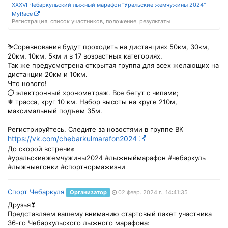
XXXVI Чебаркульский лыжный марафон "Уральские жемчужины 2024" -
MyRace
Регистрация, список участников, положение, результаты
⛷Соревнования будут проходить на дистанциях 50км, 30км,
20км, 10км, 5км и в 17 возрастных категориях.
Так же предусмотрена открытая группа для всех желающих на
дистанции 20км и 10км.
Что нового!
⏱ электронный хронометраж. Все бегут с чипами;
❄ трасса, круг 10 км. Набор высоты на круге 210м,
максимальный подъем 35м.
Регистрируйтесь. Следите за новостями в группе ВК
https://vk.com/chebarkulmarafon2024
До скорой встречи✊
#уральскиежемчужины2024 #лыжныймарафон #чебаркуль
#лыжныегонки #спортнормажизни
Спорт Чебаркуля
Организатор
02 февр. 2024 г., 14:41:35
Друзья❣
Представляем вашему вниманию стартовый пакет участника
36-го Чебаркульского лыжного марафона: