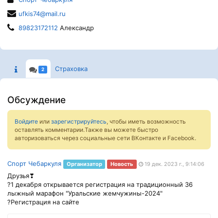
ufkis74@mail.ru
89823172112
Александр
Страховка
2
Обсуждение
Войдите
или
зарегистрируйтесь
, чтобы иметь возможность
оставлять комментарии.Также вы можете быстро
авторизоваться через социальные сети ВКонтакте и Facebook.
Спорт Чебаркуля
Организатор
Новость
19 дек. 2023 г., 9:14:06
Друзья❣
?1 декабря открывается регистрация на традиционный 36
лыжный марафон "Уральские жемчужины-2024"
?Регистрация на сайте