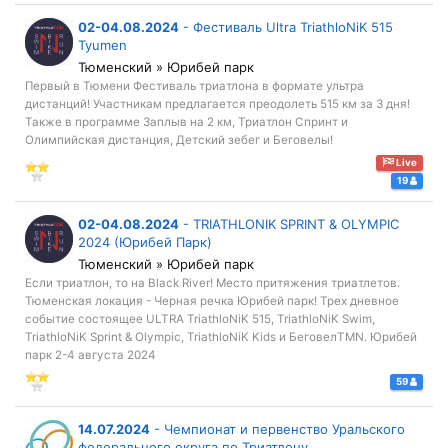
02-04.08.2024
-
Фестиваль Ultra TriathloNiK 515
Tyumen
Тюменский » Юрибей парк
Первый в Тюмени Фестиваль триатлона в формате ультра
дистанций! Участникам предлагается преодолеть 515 км за 3 дня!
Также в программе Заплыв на 2 км, Триатлон Спринт и
Олимпийская дистанция, Детский зебег и Беговелы!
Live
19
02-04.08.2024
-
TRIATHLONIK SPRINT & OLYMPIC
2024 (Юрибей Парк)
Тюменский » Юрибей парк
Если триатлон, то на Black River! Место притяжения триатлетов.
Тюменская локация - Черная речка Юрибей парк! Трех дневное
событие состоящее ULTRA TriathloNiK 515, TriathloNiK Swim,
TriathloNiK Sprint & Olympic, TriathloNiK Kids и БеговелTMN. Юрибей
парк 2-4 августа 2024
59
14.07.2024
-
Чемпионат и первенство Уральского
федерального округа по Триатлону