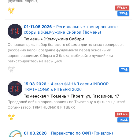
(дуатлон-спринт)
Live
295
01-11.05.2026
-
Региональные тренировочные
сборы в Жемчужине Сибири (Тюмень)
Тюмень » Жемчужина Сибири
Основная цель: набор большого объема длительных тренировок
(особенно вело), создание фундамента перед основными
соревнованиями. Сборы в 3 блока, выбирайте лучший или
регистрируйтесь на весь цикл
25
15.03.2026
-
4 этап ФИНАЛ серии INDOOR
TRIATHLONiK & FITBERRI 2026
Тюменская » Тюмень » Fitberri ул, Газовиков, 47
Преодолей себя в соревнованиях по Триатлону в фитнес-центре!
Организатор: TRIATHLONiK & FITBERRI
Live
143
01.03.2026
-
Первенство по ОФП (Триатлон)