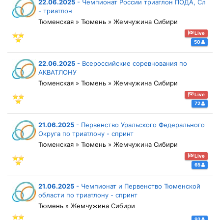
22.06.2025
-
Чемпионат России триатлон ПОДА, Сл
- триатлон
Тюменская » Тюмень » Жемчужина Сибири
Live
50
22.06.2025
-
Всероссийские соревнования по
АКВАТЛОНУ
Тюменская » Тюмень » Жемчужина Сибири
Live
72
21.06.2025
-
Первенство Уральского Федерального
Округа по триатлону - спринт
Тюменская » Тюмень » Жемчужина Сибири
Live
65
21.06.2025
-
Чемпионат и Первенство Тюменской
области по триатлону - спринт
Тюмень » Жемчужина Сибири
93