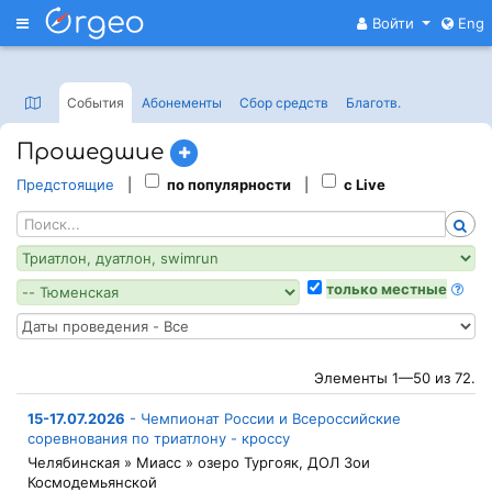
Меню
Войти
Eng
События
Абонементы
Сбор средств
Благотв
.
Прошедшие
Предстоящие
|
по популярности
|
с Live
только местные
Элементы 1—50 из 72.
15-17.07.2026
-
Чемпионат России и Всероссийские
соревнования по триатлону - кроссу
Челябинская » Миасс » озеро Тургояк, ДОЛ Зои
Космодемьянской