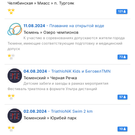
Челябинская » Миасс » п. Тургояк
121
11.08.2024
-
Плавание на открытой воде
Тюмень » Озеро чемпионов
К участию в соревнованиях допускаются жители города
Тюмени, имеющие соответствующие подготовку и медицинский
допуск
72
04.08.2024
-
TriathloNiK Kids и БеговелTMN
Тюменский » Черная Речка
Детские забеги и заезды в рамках мероприятия
Фестиваль триатлона в формате Ультра дистанций
57
02.08.2024
-
TriathloNiK Swim 2 km
Тюменский » Юрибей парк
10