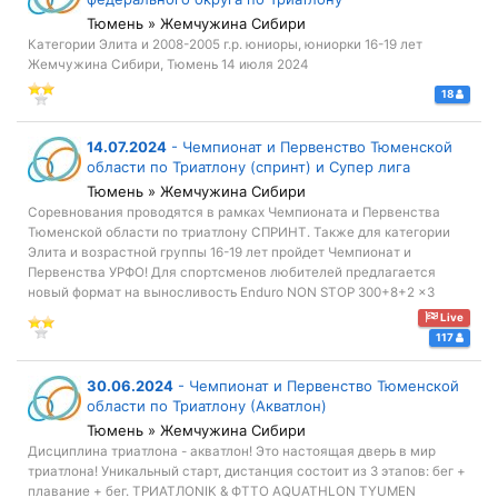
Тюмень » Жемчужина Сибири
Категории Элита и 2008-2005 г.р. юниоры, юниорки 16-19 лет
Жемчужина Сибири, Тюмень 14 июля 2024
18
14.07.2024
-
Чемпионат и Первенство Тюменской
области по Триатлону (спринт) и Супер лига
Тюмень » Жемчужина Сибири
Соревнования проводятся в рамках Чемпионата и Первенства
Тюменской области по триатлону СПРИНТ. Также для категории
Элита и возрастной группы 16-19 лет пройдет Чемпионат и
Первенства УРФО! Для спортсменов любителей предлагается
новый формат на выносливость Enduro NON STOP 300+8+2 x3
Live
117
30.06.2024
-
Чемпионат и Первенство Тюменской
области по Триатлону (Акватлон)
Тюмень » Жемчужина Сибири
Дисциплина триатлона - акватлон! Это настоящая дверь в мир
триатлона! Уникальный старт, дистанция состоит из 3 этапов: бег +
плавание + бег. ТРИАТЛОNIK & ФТТО AQUATHLON TYUMEN