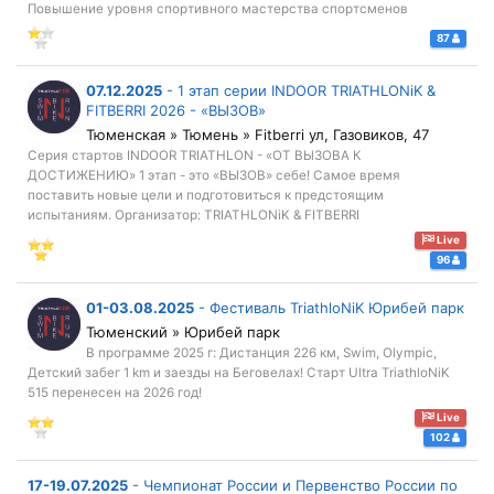
Повышение уровня спортивного мастерства спортсменов
87
07.12.2025
-
1 этап серии INDOOR TRIATHLONiK &
FITBERRI 2026 - «ВЫЗОВ»
Тюменская » Тюмень » Fitberri ул, Газовиков, 47
Серия стартов INDOOR TRIATHLON - «ОТ ВЫЗОВА К
ДОСТИЖЕНИЮ» 1 этап - это «ВЫЗОВ» себе! Самое время
поставить новые цели и подготовиться к предстоящим
испытаниям. Организатор: TRIATHLONiK & FITBERRI
Live
96
01-03.08.2025
-
Фестиваль TriathloNiK Юрибей парк
Тюменский » Юрибей парк
В программе 2025 г: Дистанция 226 км, Swim, Olympic,
Детский забег 1 km и заезды на Беговелах! Старт Ultra TriathloNiK
515 перенесен на 2026 год!
Live
102
17-19.07.2025
-
Чемпионат России и Первенство России по