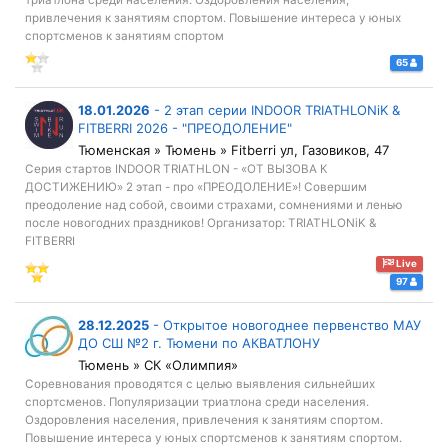
триатлона среди населения. Оздоровления населения,
привлечения к занятиям спортом. Повышение интереса у юных
спортсменов к занятиям спортом
65
18.01.2026
-
2 этап серии INDOOR TRIATHLONiK &
FITBERRI 2026 - "ПРЕОДОЛЕНИЕ"
Тюменская » Тюмень » Fitberri ул, Газовиков, 47
Серия стартов INDOOR TRIATHLON - «ОТ ВЫЗОВА К
ДОСТИЖЕНИЮ» 2 этап - про «ПРЕОДОЛЕНИЕ»! Совершим
преодоление над собой, своими страхами, сомнениями и ленью
после новогодних праздников! Организатор: TRIATHLONiK &
FITBERRI
Live
97
28.12.2025
-
Открытое новогоднее первенство МАУ
ДО СШ №2 г. Тюмени по АКВАТЛОНУ
Тюмень » СК «Олимпия»
Соревнования проводятся с целью выявления сильнейших
спортсменов. Популяризации триатлона среди населения.
Оздоровления населения, привлечения к занятиям спортом.
Повышение интереса у юных спортсменов к занятиям спортом.