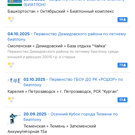
(БИАТЛОН)
Башкортостан » Октябрьский » Биатлонный комплекс
56
04.10.2025
-
Первенство Демидовского района по летнему
биатлону
Смоленская » Демидовский » База отдыха "Чайка"
Первенство Демидовского района по летнему биатлону среди
юношей и девушек 20015 г.р. и старше
73
02.10.2025
-
Первенство ГБОУ ДО РК «РСШОР» по
биатлону
Карелия » Петрозаводск » г. Петрозаводск, РСК "Курган"
53
20.09.2025
-
Осенний Кубок города Тюмени по
биатлону
Тюменская » Тюмень » Затюменский
Аккумуляторная 15а