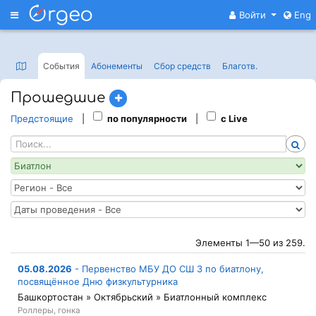
Меню
Войти
Eng
События
Абонементы
Сбор средств
Благотв
.
Прошедшие
Предстоящие
|
по популярности
|
с Live
Элементы 1—50 из 259.
05.08.2026
-
Первенство МБУ ДО СШ 3 по биатлону,
посвящённое Дню физкультурника
Башкортостан » Октябрьский » Биатлонный комплекс
Роллеры, гонка