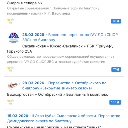
Энергия севера >>
Открытые соревнования г. Полярные Зори по биатлону,
посвящённых памяти К. Г. Васильева
30
28.03.2026
-
Весеннее первенство ГАУ ДО «СШОР
ЗВС» по биатлону
Сахалинская » Южно-Сахалинск » ЛБК "Триумф",
Горького 25А
Общее руководство проведением соревнований осуществляет
директор ГАУ ДО СШОР ЗВС и главная судейская коллегия
73
28.03.2026
-
Первенство г. Октябрьского по
биатлону «Закрытие зимнего сезона»
Башкортостан » Октябрьский » Биатлонный комплекс
100
15.03.2026
-
II Этап Кубка Смоленской области. Первенство
Демидовского округа по биатлону
Смоленская » Демидовский » База отдыха "Чайка"