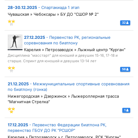
28-30.12.2025
-
Спартакиада 1 этап
Чувашская » Чебоксары » БУ ДО "СШОР № 2"
32
27.12.2025
-
Первенство РК, региональные
соревнования по биатлону
Карелия » Петрозаводск » Лыжный центр "Курган"
Дисциплина "масстарт" для юношей и девушек 15-16, 17-18 и
старше. Спринт для юношей и девушек 13-14 лет
56
21.12.2025
-
Межмуниципальные спортивные соревнования
по биатлону (гонка)
Нижегородская » Дзержинск » Лыжероллерная трасса
"Магнитная Стрелка"
1
17.12.2025
-
Первенство Федерации биатлона РК,
первенство ГБОУ ДО РК "РСШОР"
Карелия » Петрозаводск » г. Петрозаводск, РСК "Курган"