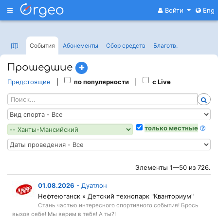
Меню
Войти
Eng
События
Абонементы
Сбор средств
Благотв
.
Прошедшие
Предстоящие
|
по популярности
|
с Live
только местные
Элементы 1—50 из 726.
01.08.2026
-
Дуатлон
Нефтеюганск » Детский технопарк "Кванториум"
Стань частью интересного спортивного события! Брось
вызов себе! Мы верим в тебя! А ты?!