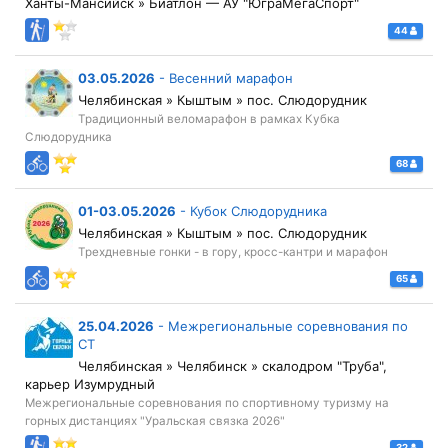
Ханты-Мансийск » Биатлон — АУ "ЮграМегаСпорт"
44
03.05.2026
-
Весенний марафон
Челябинская » Кыштым » пос. Слюдорудник
Традиционный веломарафон в рамках Кубка
Слюдорудника
68
01-03.05.2026
-
Кубок Слюдорудника
Челябинская » Кыштым » пос. Слюдорудник
Трехдневные гонки - в гору, кросс-кантри и марафон
65
25.04.2026
-
Межрегиональные соревнования по
СТ
Челябинская » Челябинск » скалодром "Труба",
карьер Изумрудный
Межрегиональные соревнования по спортивному туризму на
горных дистанциях "Уральская связка 2026"
32