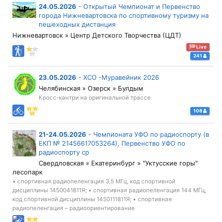
24.05.2026
-
Открытый Чемпионат и Первенство
города Нижневартовска по спортивному туризму на
пешеходных дистанция
Нижневартовск » Центр Детского Творчества (ЦДТ)
Live
241
23.05.2026
-
ХСО -Муравейник 2026
Челябинская » Озерск » Булдым
Кросс-кантри на оригинальной трассе
108
21-24.05.2026
-
Чемпионата УФО по радиоспорту (в
ЕКП № 21456617053264), Первенство УФО по
радиоспорту ср
Свердловская » Екатеринбург » "Уктусские горы"
лесопарк
• спортивная радиопеленгация 3,5 МГц, код спортивной
дисциплины 1450041811Я; • спортивная радиопеленгация 144 МГц,
код спортивной дисциплины 1450111811Я; • спортивная
радиопеленгация – радиоориентирование