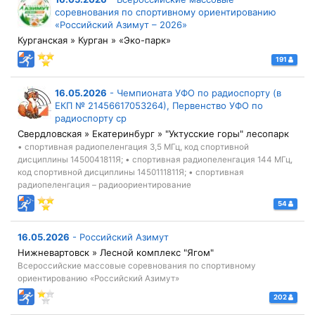
соревнования по спортивному ориентированию
«Российский Азимут – 2026»
Курганская » Курган » «Эко-парк»
191
16.05.2026
-
Чемпионата УФО по радиоспорту (в
ЕКП № 21456617053264), Первенство УФО по
радиоспорту ср
Свердловская » Екатеринбург » "Уктусские горы" лесопарк
• спортивная радиопеленгация 3,5 МГц, код спортивной
дисциплины 1450041811Я; • спортивная радиопеленгация 144 МГц,
код спортивной дисциплины 1450111811Я; • спортивная
радиопеленгация – радиоориентирование
54
16.05.2026
-
Российский Азимут
Нижневартовск » Лесной комплекс "Ягом"
Всероссийские массовые соревнования по спортивному
ориентированию «Российский Азимут»
202