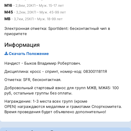
М16
- 2,8км, 20КП – Муж. 15-17 лет
М45
- 3,2км, 20КП – Муж. 45-99 лет
МВ
- 3,7км, 25КП – Муж. 18-99 лет
Электронная отметка: SportIdent: бесконтактный чип в
приоритете
Информация
Скачать Положение
Начдист - Быков Владимир Робертович.
Дисциплина: кросс - спринт, номер-код: 0830011811Я
Отметка: SFR, бесконтактная.
Добровольный стартовый взнос для групп МЖВ, МЖ45: 100
руб, остальные группы без оплаты.
Награждение: 1-3 места всех групп (кроме
OPEN) награждаются медалями и грамотами Спорткомитета.
Время проведения будет объявлено дополнительно!