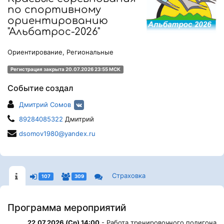
по спортивному
ориентированию
"Альбатрос-2026"
Ориентирование, Региональные
Регистрация закрыта 20.07.2026 23:55 МСК
Событие создал
Дмитрий Сомов
89284085322
Дмитрий
dsomov1980@yandex.ru
Страховка
107
309
Программа мероприятий
22.07.2026 (Ср) 14:00
- Работа тренировочного полигона