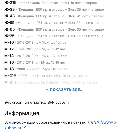
Ж-21К
- спортсмены 2р и ниже – Жен. 19 лет и старше
Ж-35
- Женщины 1991 г.р. и старше – Жен. 35 лет и старше
Ж-45
- Женщины 1981 г.р. и старше – Жен. 45 лет и старше
Ж-55
- Женщины 1971 г.р. и старше – Жен. 55 лет и старше
Ж-65
- Женщины 1961 г.р. и старше – Жен. 65 лет и старше
Ж-75
- Женщины 1951 г.р. и старше – Жен. 75 лет и старше
М-10
- 2016-2018 г.р – Муж. до 10 лет
М-12
- 2014-2015 г.р – Муж. 11-12 лет
М-14
- 2012-2013 г.р – Муж. 13-14 лет
М-16
- 2010-2011 г.р – Муж. 15-16 лет
М-18
- 2008-2009 г.р – Муж. 17-18 лет
М-21А
- 2007 г.р. и старше – Муж. 19 лет и старше
М-21К
- спортсмены 2р и ниже – Муж. 19 лет и старше
М-35
- Мужчины 1991 г.р. и старше – Муж. 35 лет и старше
ПОКАЗАТЬ ВСЕ...
М-45
- Мужчины 1981 г.р. и старше – Муж. 45 лет и старше
М-55
Электронная отметка: SFR system
- Мужчины 1971 г.р. и старше – Муж. 55 лет и старше
М-65
- Мужчины 1961 г.р. и старше – Муж. 65 лет и старше
Информация
М-75
- Мужчины 1951 г.р. и старше – Муж. 75 лет и старше
М-80
//www.o-
Вся информация осоревнованиях на сайтах: ////////
- Мужчины 1946 г.р. и старше – Муж. 80 лет и старше
kuban.ru