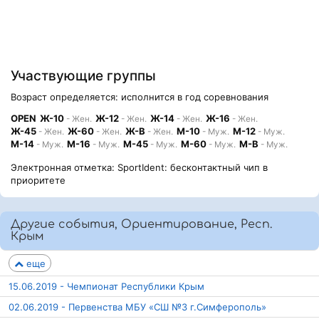
Участвующие группы
Возраст определяется: исполнится в год соревнования
OPEN
Ж-10
Ж-12
Ж-14
Ж-16
- Жен.
- Жен.
- Жен.
- Жен.
Ж-45
Ж-60
Ж-В
М-10
М-12
- Жен.
- Жен.
- Жен.
- Муж.
- Муж.
М-14
М-16
М-45
М-60
М-В
- Муж.
- Муж.
- Муж.
- Муж.
- Муж.
Электронная отметка: SportIdent: бесконтактный чип в
приоритете
Другие события, Ориентирование, Респ.
Крым
еще
15.06.2019 - Чемпионат Республики Крым
02.06.2019 - Первенства МБУ «СШ №3 г.Симферополь»