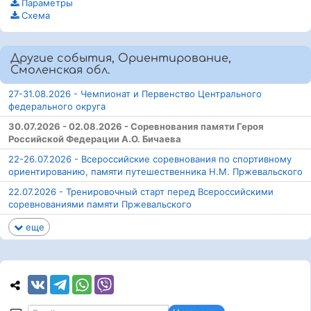
Параметры
Схема
Другие события, Ориентирование,
Смоленская обл.
27-31.08.2026 - Чемпионат и Первенство Центрального
федерального округа
30.07.2026 - 02.08.2026 - Соревнования памяти Героя
Российской Федерации А.О. Бичаева
22-26.07.2026 - Всероссийские соревнования по спортивному
ориентированию, памяти путешественника Н.М. Пржевальского
22.07.2026 - Тренировочный старт перед Всероссийскими
соревнованиями памяти Пржевальского
еще