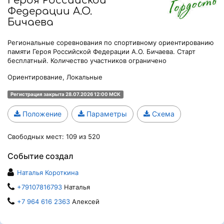
Героя Российской
Федерации А.О.
Бичаева
Региональные соревнования по спортивному ориентированию
памяти Героя Российской Федерации А.О. Бичаева. Старт
бесплатный. Количество участников ограничено
Ориентирование, Локальные
Регистрация закрыта 28.07.2026 12:00 МСК
Положение
Параметры
Схема
Свободных мест: 109 из 520
Событие создал
Наталья Короткина
+79107816793
Наталья
+7 964 616 2363
Алексей