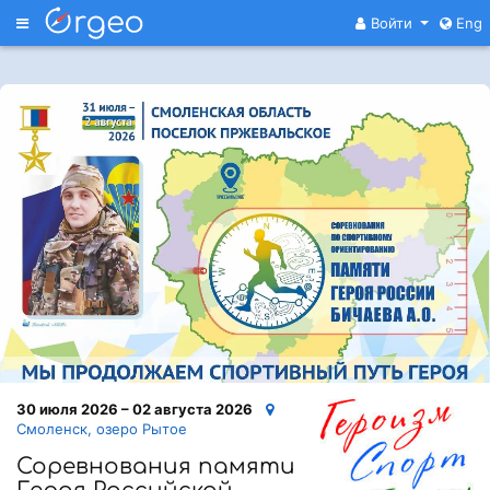
Меню
Войти
Eng
30 июля 2026 – 02 августа 2026
Смоленск, озеро Рытое
Соревнования памяти