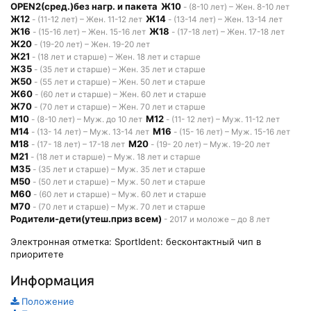
OPEN2(сред.)без нагр. и пакета
Ж10
- (8-10 лет) – Жен. 8-10 лет
Ж12
Ж14
- (11-12 лет) – Жен. 11-12 лет
- (13-14 лет) – Жен. 13-14 лет
Ж16
Ж18
- (15-16 лет) – Жен. 15-16 лет
- (17-18 лет) – Жен. 17-18 лет
Ж20
- (19-20 лет) – Жен. 19-20 лет
Ж21
- (18 лет и старше) – Жен. 18 лет и старше
Ж35
- (35 лет и старше) – Жен. 35 лет и старше
Ж50
- (55 лет и старше) – Жен. 50 лет и старше
Ж60
- (60 лет и старше) – Жен. 60 лет и старше
Ж70
- (70 лет и старше) – Жен. 70 лет и старше
М10
М12
- (8-10 лет) – Муж. до 10 лет
- (11- 12 лет) – Муж. 11-12 лет
М14
М16
- (13- 14 лет) – Муж. 13-14 лет
- (15- 16 лет) – Муж. 15-16 лет
М18
М20
- (17- 18 лет) – 17-18 лет
- (19- 20 лет) – Муж. 19-20 лет
М21
- (18 лет и старше) – Муж. 18 лет и старше
М35
- (35 лет и старше) – Муж. 35 лет и старше
М50
- (50 лет и старше) – Муж. 50 лет и старше
М60
- (60 лет и старше) – Муж. 60 лет и старше
М70
- (70 лет и старше) – Муж. 70 лет и старше
Родители-дети(утеш.приз всем)
- 2017 и моложе – до 8 лет
Электронная отметка: SportIdent: бесконтактный чип в
приоритете
Информация
Положение