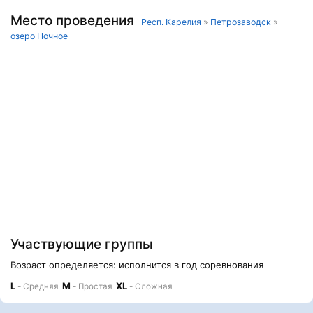
Место проведения
Респ. Карелия
»
Петрозаводск
»
озеро Ночное
Участвующие группы
Возраст определяется: исполнится в год соревнования
L
M
XL
- Средняя
- Простая
- Сложная